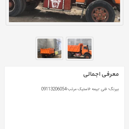
معرفی اجمالی
بیرنگ- فنی -بیمه -لاستیک مرتب-09113206054