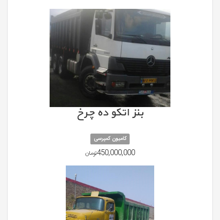
بنز اتکو ده چرخ
کامیون کمپرسی
450,000,000
تومان